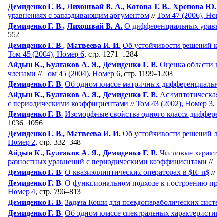
Демиденко Г. В.
,
Лихошвай В. А.
,
Котова Т. В.
,
Хропова Ю.
уравнениях с запаздывающим аргументом
//
Том 47 (2006), Но
Демиденко Г. В.
,
Лихошвай В. А.
О дифференциальных урав
552
Демиденко Г. В.
,
Матвеева И. И.
Об устойчивости решений 
Том 45 (2004), Номер 6
, стр. 1271–1284
Айдын К.
,
Булгаков А. Я.
,
Демиденко Г. В.
Оценка области
членами
//
Том 45 (2004), Номер 6
, стр. 1199–1208
Демиденко Г. В.
Об одном классе матричных дифференциаль
Айдын К.
,
Булгаков А. Я.
,
Демиденко Г. В.
Асимптотическа
с периодическими коэффициентами
//
Том 43 (2002), Номер 3
,
Демиденко Г. В.
Изоморфные свойства одного класса диффер
1036–1056
Демиденко Г. В.
,
Матвеева И. И.
Об устойчивости решений 
Номер 2
, стр. 332–348
Айдын К.
,
Булгаков А. Я.
,
Демиденко Г. В.
Числовые характ
разностных уравнений с периодическими коэффициентами
//
Демиденко Г. В.
О квазиэллиптических операторах в $R_n$
//
Демиденко Г. В.
О функциональном подходе к построению пр
Номер 4
, стр. 796–813
Демиденко Г. В.
Задача Коши для псевдопараболических сист
Демиденко Г. В.
Об одном классе спектральных характеристи