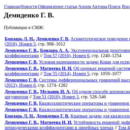
Главная
Новости
Оформление статьи
Архив
Авторы
Поиск
Вхо
Демиденко Г. В.
Публикации в СМЖ:
Бондарь Л. Н.
,
Демиденко Г. В.
Асимптотическое поведение 
(2018), Номер 5
, стр. 998–1012
Демиденко Г. В.
,
Бондарь А. А.
Экспоненциальная дихотомия
коэффициентами
//
Том 57 (2016), Номер 6
, стр. 1240–1254
Демиденко Г. В.
Условия разрешимости задачи Коши для псе
Демиденко Г. В.
,
Матвеева И. И.
Об оценках решений систе
коэффициентами
//
Том 55 (2014), Номер 5
, стр. 1059–1077
Демиденко Г. В.
Системы дифференциальных уравнений высо
(2012), Номер 6
, стр. 1274–1282
Демиденко Г. В.
,
Мельник И. А.
Об одном способе аппрокси
аргументом
//
Том 51 (2010), Номер 3
, стр. 528–546
Демиденко Г. В.
Квазиэллиптические операторы и уравнения с
Демиденко Г. В.
Квазиэллиптические операторы и уравнения 
Бондарь Л. Н.
,
Демиденко Г. В.
Краевые задачи для квазиэлл
Демиденко Г. В.
,
Матвеева И. И.
Устойчивость решений диф
периодическими коэффициентами в линейных членах
//
Том 4