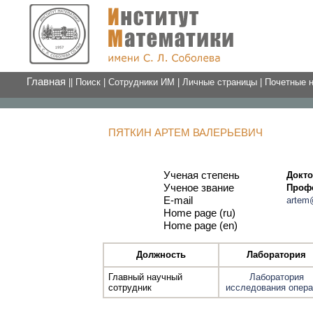
Главная
||
Поиск
|
Сотрудники ИМ
|
Личные страницы
|
Почетные 
ПЯТКИН АРТЕМ ВАЛЕРЬЕВИЧ
Ученая степень
Докто
Ученое звание
Проф
E-mail
artem
Home page (ru)
Home page (en)
Должность
Лаборатория
Главный научный
Лаборатория
сотрудник
исследования опера