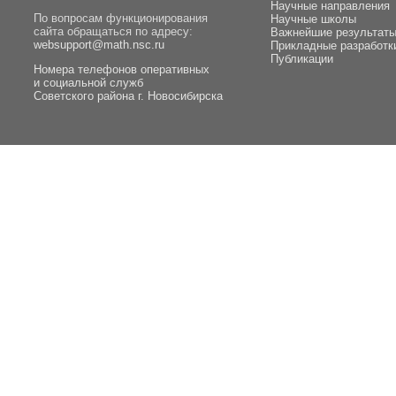
Научные направления
По вопросам функционирования
Научные школы
сайта обращаться по адресу:
Важнейшие результат
websupport@math.nsc.ru
Прикладные разработк
Публикации
Номера телефонов оперативных
и социальной служб
Советского района г. Новосибирска