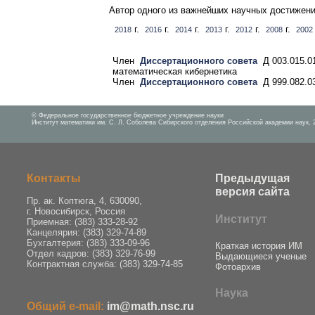
Автор одного из важнейших научных достижени
г.
г.
г.
г.
г.
г.
2018
2016
2014
2013
2012
2008
2002
Член
Диссертационного совета
Д 003.015.01
математическая кибернетика
Член
Диссертационного совета
Д 999.082.0
© Федеральное государственное бюджетное учреждение науки
Институт математики им. С. Л. Соболева Сибирского отделения Российской академии наук, 
Контакты
Предыдущая
версия сайта
Пр. ак. Коптюга, 4, 630090,
г. Новосибирск, Россия
Институт
Приемная: (383) 333-28-92
Канцелярия: (383) 329-74-89
Бухгалтерия: (383) 333-09-96
Краткая история ИМ
Отдел кадров: (383) 329-76-99
Выдающиеся ученые
Контрактная служба: (383) 329-74-85
Фотоархив
Наука
Общий e-mail:
im@math.nsc.ru