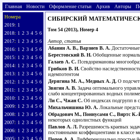
Главная
Новости
Оформление статьи
Архив
Авторы
П
Номера
СИБИРСКИЙ МАТЕМАТИЧЕС
2019
:
1
Том 54 (2013), Номер 4
2018
:
1
2
3
4
5
6
2017
:
1
2
3
4
5
6
Автор, статья
Абанин А. В.
,
Варзиев В. А.
Достаточные
2016
:
1
2
3
4
5
6
Берестовский В. Н.
Обобщенные нормаль
2015
:
1
2
3
4
5
6
Галаев А. С.
Псевдоримановы многообра
2014
:
1
2
3
4
5
6
Грибков В. И.
Свойство наследственности
2013
:
1
2
3
4
5
6
идемпотентом
Дерягина М. А.
,
Медных А. Д.
О подсчет
2012
:
1
2
3
4
5
6
Звягин А. В.
Задача оптимального управл
2011
:
1
2
3
4
5
6
слабо концентрированных водных полиме
2010
:
1
2
3
4
5
6
Ли С.
,
Чжан С.
Об индексах подгрупп в 
2009
:
1
2
3
4
5
6
Михальчишина Ю. А.
Локальные предста
2008
:
1
2
3
4
5
6
Обрадович M.
,
Поннусами С.
,
Виртс К.-
некоторых однолистных функций
2007
:
1
2
3
4
5
6
Павлов А. Л.
Разрешимость краевых зада
2006
:
1
2
3
4
5
6
постоянными коэффициентами в классе 
2005
:
1
2
3
4
5
6
Попов А. А.
Дифференциально простые й