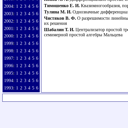
Тимошенко Е. И.
Квазимногообразия, п
2004
:
1
2
3
4
5
6
Тулина М. И.
Однозначные дифференциа
2003
:
1
2
3
4
5
6
Чистяков В. Ф.
О разрешимости линейны
2002
:
1
2
3
4
5
6
их решения
2001
:
1
2
3
4
5
6
Шабалин Т. И.
Централизатор простой т
семимерной простой алгебры Мальцева
2000
:
1
2
3
4
5
6
1999
:
1
2
3
4
5
6
1998
:
1
2
3
4
5
6
1997
:
1
2
3
4
5
6
1996
:
1
2
3
4
5
6
1995
:
1
2
3
4
5
6
1994
:
1
2
3
4
5
6
1993
:
1
2
3
4
5
6