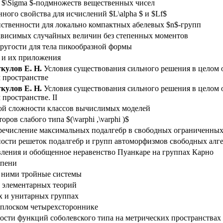
$\Sigma $-подмножеств вещественных чисел
ного свойства для исчислений $L\alpha $ и $Lf$
йственности для локально компактных абелевых $n$-групп
ависимых случайных величин без степенных моментов
пругости для тела пикообразной формы
 и их приложения
кулов Е. Н.
Условия существования сильного решения в целом 
 пространстве
кулов Е. Н.
Условия существования сильного решения в целом 
пространстве. II
ой сложности классов вычислимых моделей
ов слабого типа $(\varphi ,\varphi )$
речисление максимальных подалгебр в свободных ограниченных
ости решеток подалгебр и групп автоморфизмов свободных алг
ления и обобщенное неравенство Пуанкаре на группах Карно
епени
с ними тройные системы
 элементарных теорий
х и унитарных группах
 плоском четырехстороннике
сти функций соболевского типа на метрических пространствах