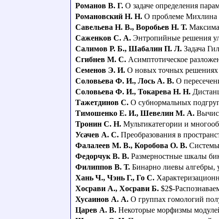
Романов В. Г.
О задаче определения пара
Романовский Н. Н.
О проблеме Михлина 
Савельева Н. В.
,
Воробьев Н. Т.
Максима
Саженков С. А.
Энтропийные решения ул
Салимов Р. Б.
,
Шабалин П. Л.
Задача Ги
Сгибнев М. С.
Асимптотическое разложе
Семенов Э. И.
О новых точных решениях
Соловьева Ф. И.
,
Лось А. В.
О пересечен
Соловьева Ф. И.
,
Токарева Н. Н.
Дистанц
Тажетдинов С.
О субнормальных подгру
Тимошенко Е. И.
,
Шевелин М. А.
Вычис
Тронин С. Н.
Мультикатегории и многооб
Усачев А. С.
Преобразования в пространс
Фалалеев M. В.
,
Коробова О. В.
Системы
Федорчук В. В.
Размерностные шкалы би
Филиппов В. Т.
Бинарно лиевы алгебры,
Хань Ч.
,
Чэнь Г.
,
Го С.
Характеризационн
Хосрави А.
,
Хосрави Б.
$2$-Распознаваем
Хусаинов А. А.
О группах гомологий пол
Царев А. В.
Некоторые морфизмы модулей