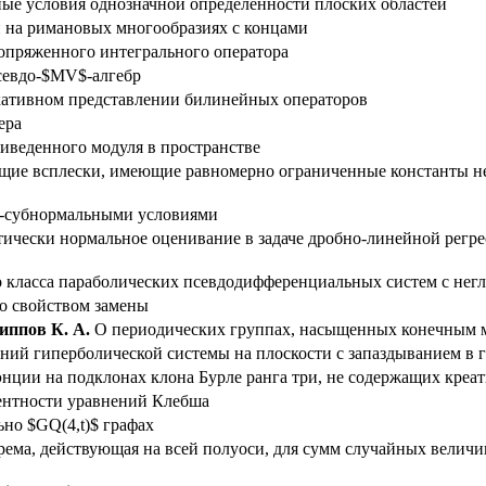
ые условия однозначной определенности плоских областей
 на римановых многообразиях с концами
опряженного интегрального оператора
севдо-$MV$-алгебр
ативном представлении билинейных операторов
ера
иведенного модуля в пространстве
ие всплески, имеющие равномерно ограниченные константы не
$-субнормальными условиями
ически нормальное оценивание в задаче дробно-линейной регр
о класса параболических псевдодифференциальных систем с не
о свойством замены
иппов К. А.
О периодических группах, насыщенных конечным 
ний гиперболической системы на плоскости с запаздыванием в 
нции на подклонах клона Бурле ранга три, не содержащих кре
ентности уравнений Клебша
ьно $GQ(4,t)$ графах
рема, действующая на всей полуоси, для сумм случайных вели