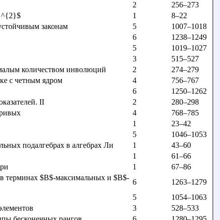
2
256–273
 ^{2}$
1
8–22
устойчивым законам
5
1007–1018
6
1238–1249
5
1019–1027
3
515–527
 малым количеством инволюций
2
274–279
зке с четным ядром
4
756–767
6
1250–1262
казателей. II
2
280–298
кривых
4
768–785
1
23–42
5
1046–1053
льных подалгебрах в алгебрах Ли
1
43–60
1
61–66
ори
1
67–86
 в терминах $B$-максимальных и $B$-
6
1263–1279
5
1054–1063
элементов
3
528–533
ппы бесконечных рангов
6
1280–1295