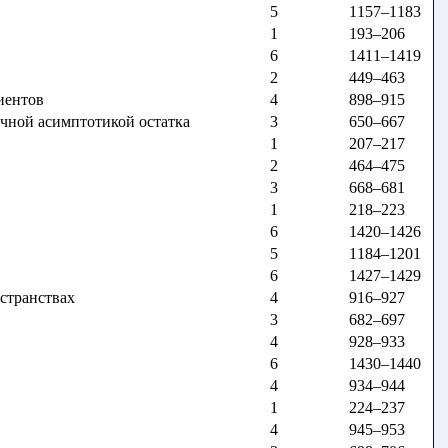
5
1157–1183
1
193–206
6
1411–1419
2
449–463
иентов
4
898–915
чной асимптотикой остатка
3
650–667
1
207–217
2
464–475
3
668–681
1
218–223
6
1420–1426
5
1184–1201
6
1427–1429
странствах
4
916–927
3
682–697
4
928–933
6
1430–1440
4
934–944
1
224–237
4
945–953