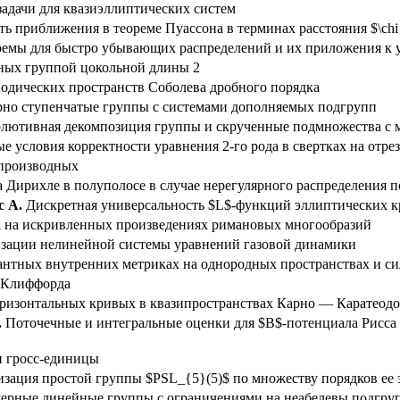
задачи для квазиэллиптических систем
ть приближения в теореме Пуассона в терминах расстояния $\chi
ремы для быстро убывающих распределений и их приложения к 
ных группой цокольной длины 2
одических пространств Соболева дробного порядка
но ступенчатые группы с системами дополняемых подгрупп
лютивная декомпозиция группы и скрученные подмножества с
 условия корректности уравнения 2-го рода в свертках на отре
производных
 Дирихле в полуполосе в случае нерегулярного распределения по
с А.
Дискретная универсальность $L$-функций эллиптических 
а на искривленных произведениях римановых многообразий
зации нелинейной системы уравнений газовой динамики
нтных внутренних метриках на однородных пространствах и си
х Клиффорда
ризонтальных кривых в квазипространствах Карно — Каратеод
.
Поточечные и интегральные оценки для $B$-потенциала Рисса
и гросс-единицы
изация простой группы $PSL_{5}(5)$ по множеству порядков ее 
ерные линейные группы с ограничениями на неабелевы подгру