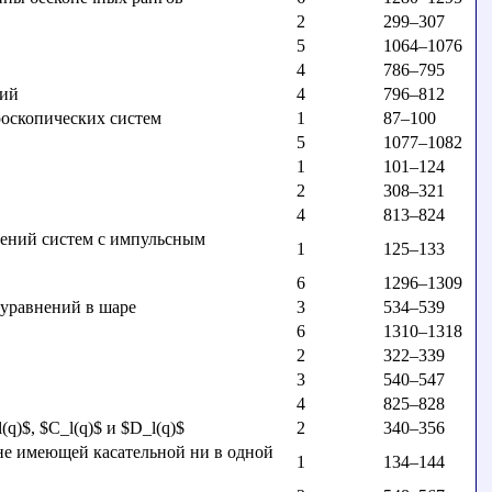
2
299–307
5
1064–1076
4
786–795
ний
4
796–812
оскопических систем
1
87–100
5
1077–1082
1
101–124
2
308–321
4
813–824
шений систем с импульсным
1
125–133
6
1296–1309
 уравнений в шаре
3
534–539
6
1310–1318
2
322–339
3
540–547
4
825–828
)$, $C_l(q)$ и $D_l(q)$
2
340–356
 не имеющей касательной ни в одной
1
134–144