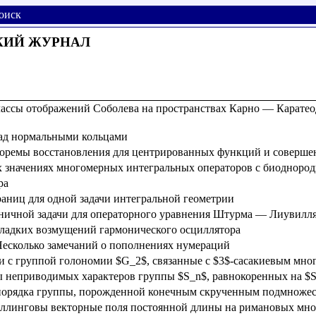
оиск
КИЙ ЖУРНАЛ
ассы отображений Соболева на пространствах Карно — Каратео
над нормальными кольцами
оремы восстановления для центрированных функций и соверше
х значениях многомерных интегральных операторов с биодноро
ра
аниц для одной задачи интегральной геометрии
аничной задачи для операторного уравнения Штурма — Лиувилл
гладких возмущений гармонического осциллятора
есколько замечаний о пополнениях нумераций
 с группой голономии $G_2$, связанные с $3$-сасакиевым мно
неприводимых характеров группы $S_n$, равнокоренных на $S^\
порядка группы, порожденной конечным скрученным подмноже
ллинговы векторные поля постоянной длины на римановых мно