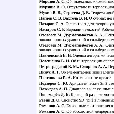
Морозов А. С.
Об индексных множествах 
Мурзина В. Ф.
Отсутствие интерполяцион
Мухин В. В.
,
Сергеева Д. В.
Теорема дво
Нагаев С. В. Вахтель В. И.
О суммах нез
Назаров С. А.
О спектре задачи теории у
Насыров С. Р.
Вариации емкостей Робена
Отелбаев М.
,
Дурмагамбетов А. А.
,
Сейт
эволюционных уравнений в гильбертовом
Отелбаев М.
,
Дурмагамбетов А. А.
,
Сейт
эволюционных уравнений в гильбертовом 
Павловский Е. Н.
Оценка алгоритмическ
Пелешенко Б. И.
Об интерполяции оператор
Петроградский В. М.
,
Смирнов А. А.
Пе
Пинус А. Г.
Об элементарной эквивалентн
Плотникова Е. А.
Интегральные представ
Подзоров С. Ю.
Арифметические $m$-ст
Пожидаев А. П.
Диалгебры и связанные 
Пономарëв Д. К.
Критерий разложимости
Ревин Д. О.
Свойство $D_\pi $ в линейны
Романов А. С.
Емкостные соотношения в
Романов А. С.
Об абсолютной непрерывно