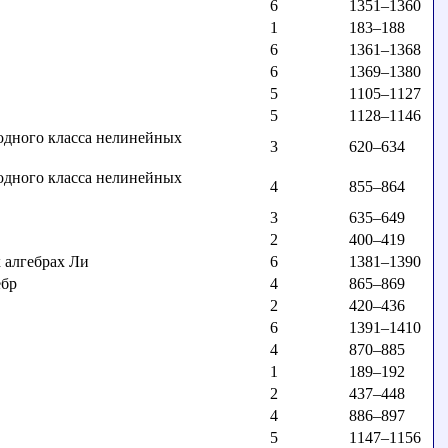
6
1351–1360
1
183–188
6
1361–1368
6
1369–1380
5
1105–1127
5
1128–1146
одного класса нелинейных
3
620–634
одного класса нелинейных
4
855–864
3
635–649
2
400–419
 алгебрах Ли
6
1381–1390
ебр
4
865–869
2
420–436
6
1391–1410
4
870–885
1
189–192
2
437–448
4
886–897
5
1147–1156