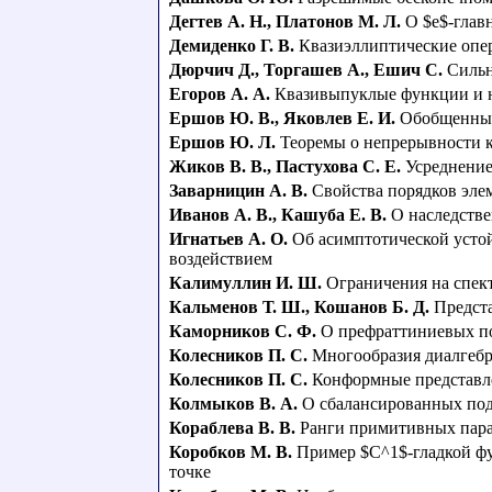
Дегтев А. Н.
,
Платонов М. Л.
О $e$-глав
Демиденко Г. В.
Квазиэллиптические опер
Дюрчич Д.
,
Торгашев А.
,
Ешич С.
Сильн
Егоров А. А.
Квазивыпуклые функции и н
Ершов Ю. В.
,
Яковлев Е. И.
Обобщенные
Ершов Ю. Л.
Теоремы о непрерывности к
Жиков В. В.
,
Пастухова С. Е.
Усреднени
Заварницин А. В.
Свойства порядков эле
Иванов А. В.
,
Кашуба Е. В.
О наследстве
Игнатьев А. О.
Об асимптотической усто
воздействием
Калимуллин И. Ш.
Ограничения на спек
Кальменов Т. Ш.
,
Кошанов Б. Д.
Предст
Каморников С. Ф.
О префраттиниевых п
Колесников П. С.
Многообразия диалгеб
Колесников П. С.
Конформные представл
Колмыков В. А.
О сбалансированных по
Кораблева В. В.
Ранги примитивных параб
Коробков М. В.
Пример $C^1$-гладкой фу
точке