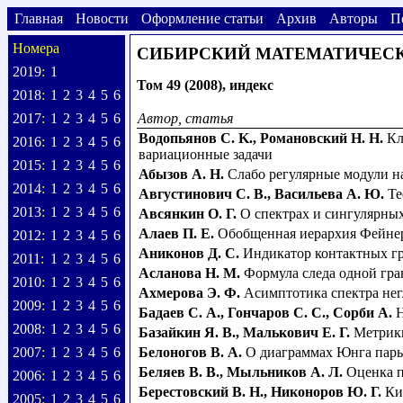
Главная
Новости
Оформление статьи
Архив
Авторы
П
Номера
СИБИРСКИЙ МАТЕМАТИЧЕС
2019
:
1
Том 49 (2008), индекс
2018
:
1
2
3
4
5
6
2017
:
1
2
3
4
5
6
Автор, статья
Bодопьянов C. K.
,
Романовский Н. Н.
Кл
2016
:
1
2
3
4
5
6
вариационные задачи
2015
:
1
2
3
4
5
6
Абызов А. Н.
Слабо регулярные модули 
2014
:
1
2
3
4
5
6
Августинович С. В.
,
Васильева А. Ю.
Те
2013
:
1
2
3
4
5
6
Авсянкин О. Г.
О спектрах и сингулярны
Алаев П. Е.
Обобщенная иерархия Фейне
2012
:
1
2
3
4
5
6
Аниконов Д. С.
Индикатор контактных гр
2011
:
1
2
3
4
5
6
Асланова Н. М.
Формула следа одной гр
2010
:
1
2
3
4
5
6
Ахмерова Э. Ф.
Асимптотика спектра не
2009
:
1
2
3
4
5
6
Бадаев С. А.
,
Гончаров С. С.
,
Сорби А.
Н
2008
:
1
2
3
4
5
6
Базайкин Я. В.
,
Малькович Е. Г.
Метрики
2007
:
1
2
3
4
5
6
Белоногов В. А.
О диаграммах Юнга пары 
Беляев В. В.
,
Мыльников А. Л.
Оценка 
2006
:
1
2
3
4
5
6
Берестовский В. Н.
,
Никоноров Ю. Г.
Ки
2005
:
1
2
3
4
5
6