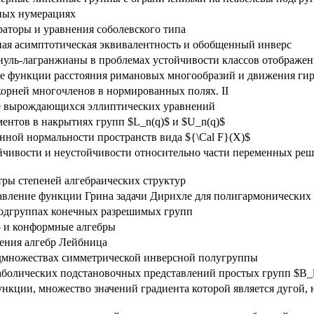
ных нумерациях
аторы и уравнения соболевского типа
ая асимптотическая эквивалентность и обобщенный инверс
уль-лагранжианы в проблемах устойчивости классов отображе
 функции расстояния римановых многообразий и движения гир
орней многочленов в нормированных полях. II
е вырождающихся эллиптических уравнений
ментов в накрытиях групп $L_n(q)$ и $U_n(q)$
нной нормальности пространств вида ${\Cal F}(X)$
йчивости и неустойчивости относительно части переменных ре
тры степеней алгебраических структур
авление функции Грина задачи Дирихле для полигармонических
одгруппах конечных разрешимых групп
р и конформные алгебры
ения алгебр Лейбница
дмножествах симметрической инверсной полугруппы
олических подстановочных представлений простых групп $B_l(q
нкции, множество значений градиента которой является дугой,