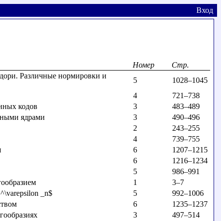
Вход
Номер
Стр.
дори. Различные нормировки и
5
1028–1045
4
721–738
нных кодов
3
483–489
дными ядрами
3
490–496
2
243–255
4
739–755
я
6
1207–1215
6
1216–1234
5
986–991
гообразием
1
3–7
varepsilon _n$
5
992–1006
ством
6
1235–1237
гообразиях
3
497–514