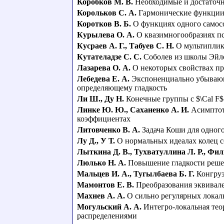
Коробков М. В.
Необходимые и достаточн
Корольков С. А.
Гармонические функции
Коротков В. Б.
О функциях одного самос
Курылева О. А.
О квазимногообразиях п
Кусраев А. Г.
,
Табуев С. Н.
О мультиплик
Кутателадзе С. С.
Соболев из школы Эйл
Лазарева О. А.
О некоторых свойствах пр
Лебедева Е. А.
Экспоненциально убывающ
определяющему гладкость
Ли Ш.
,
Ду Н.
Конечные группы с $\Cal F
Линке Ю. Ю.
,
Саханенко А. И.
Асимптот
коэффициентах
Литовченко В. А.
Задача Коши для одног
Лу Д.
,
У Т.
О нормальных идеалах колец с
Лыткина Д. В.
,
Тухватуллина Л. Р.
,
Фил
Люлько Н. А.
Повышение гладкости реше
Мальцев И. А.
,
Тугылбаева Б. Г.
Конгруэ
Мамонтов Е. В.
Преобразования эквивал
Махнев А. А.
О сильно регулярных локал
Могульский А. А.
Интегро-локальная тео
распределениями