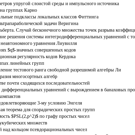
метров упругой слоистой среды и импульсного источника
на группах Карно
льные подклассы локальных классов Фиттинга
ьтрапараболической задачи Веригина
льберта. Случай бесконечного множества точек разрыва коэффиц
ние решения системы интегродифференциальных уравнений с то
 неавтономного уравнения Лиувилля
иях $q$-значных совершенных кодов
ионная регулярность кодов Кердока
ппах линейных групп
ление тестового ранга свободной разрешимой алгебры Ли
разия многосортных алгебр
тве почти сходящихся последовательностей
 дифференциальных уравнений с вырождением в банаховых про
компактов
 удовлетворяющие 3-му условию Энгеля
ая теорема для спорадических простых групп
ость $PSL(2,p^2)$ по графу простых чисел
укубических множеств
 над кольцом псевдорациональных чисел