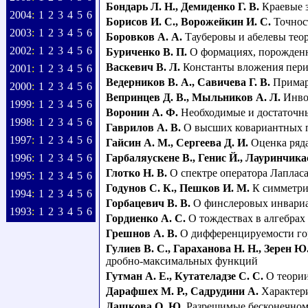
Бондарь Л. Н.
,
Демиденко Г. В.
Краевые 
2004
:
1
2
3
4
5
6
Борисов И. С.
,
Ворожейкин И. С.
Точнос
2003
:
1
2
3
4
5
6
Боровков А. А.
Тауберовы и абелевы тео
2002
:
1
2
3
4
5
6
Буриченко В. П.
О формациях, порожден
Васкевич В. Л.
Константы вложения пери
2001
:
1
2
3
4
5
6
Ведерников В. А.
,
Савичева Г. В.
Примар
2000
:
1
2
3
4
5
6
Вепринцев Д. В.
,
Мыльников А. Л.
Инво
1999
:
1
2
3
4
5
6
Воронин А. Ф.
Необходимые и достаточные
1998
:
1
2
3
4
5
6
Гаврилов А. В.
О высших ковариантных 
1997
:
1
2
3
4
5
6
Гайсин А. М.
,
Сергеева Д. И.
Оценка ряда
1996
:
1
2
3
4
5
6
Гарбаляускене В.
,
Генис Й.
,
Лауринчика
Глотко Н. В.
О спектре оператора Лаплас
1995
:
1
2
3
4
5
6
Годунов С. К.
,
Пешков И. М.
К симметри
1994
:
1
2
3
4
5
6
Горбацевич В. В.
О финслеровых инвариа
1993
:
1
2
3
4
5
6
Гордиенко А. С.
О тождествах в алгебра
Грешнов А. В.
О дифференцируемости го
Гулиев В. С.
,
Гараханова Н. Н.
,
Зерен Ю
дробно-максимальных функций
Гутман А. Е.
,
Кутателадзе С. С.
О теори
Дарафшех М. Р.
,
Садрудини А.
Характер
Дашкова О. Ю.
Разрешимые бесконечном