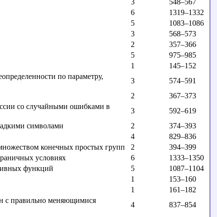
3
548–567
6
1319–1332
5
1083–1086
3
568–573
2
357–366
5
975–985
1
145–152
определенности по параметру,
3
574–591
2
367–373
ессии со случайными ошибками в
3
592–619
гладкими символами
2
374–393
4
829–836
множеством конечных простых групп
2
394–399
граничных условиях
6
1333–1350
ативных функций
5
1087–1104
1
153–160
1
161–182
чин с правильно меняющимися
4
837–854