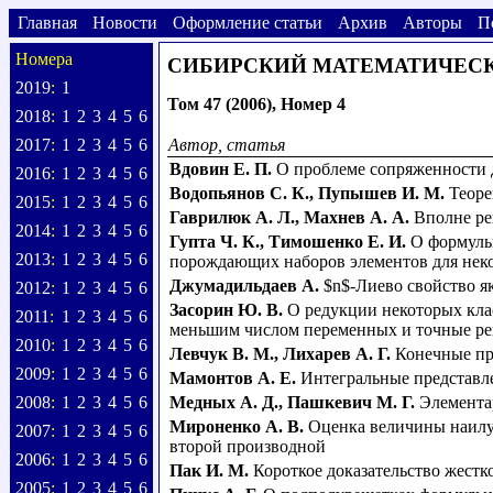
Главная
Новости
Оформление статьи
Архив
Авторы
П
Номера
СИБИРСКИЙ МАТЕМАТИЧЕС
2019
:
1
Том 47 (2006), Номер 4
2018
:
1
2
3
4
5
6
2017
:
1
2
3
4
5
6
Автор, статья
Вдовин Е. П.
О проблеме сопряженности 
2016
:
1
2
3
4
5
6
Водопьянов С. К.
,
Пупышев И. М.
Теоре
2015
:
1
2
3
4
5
6
Гаврилюк А. Л.
,
Махнев А. А.
Вполне ре
2014
:
1
2
3
4
5
6
Гупта Ч. К.
,
Тимошенко Е. И.
О формуль
2013
:
1
2
3
4
5
6
порождающих наборов элементов для нек
Джумадильдаев А.
$n$-Лиево свойство я
2012
:
1
2
3
4
5
6
Засорин Ю. В.
О редукции некоторых кла
2011
:
1
2
3
4
5
6
меньшим числом переменных и точные р
2010
:
1
2
3
4
5
6
Левчук В. М.
,
Лихарев А. Г.
Конечные пр
2009
:
1
2
3
4
5
6
Мамонтов А. Е.
Интегральные представле
2008
:
1
2
3
4
5
6
Медных А. Д.
,
Пашкевич М. Г.
Элемента
Мироненко А. В.
Оценка величины наилу
2007
:
1
2
3
4
5
6
второй производной
2006
:
1
2
3
4
5
6
Пак И. М.
Короткое доказательство жест
2005
:
1
2
3
4
5
6