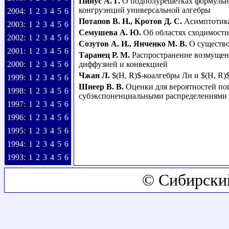
Пинус А. Г.
О подполурешетках формульн
конгруэнций универсальной алгебры
2004
:
1
2
3
4
5
6
Потапов В. Н.
,
Кротов Д. С.
Асимптотика
2003
:
1
2
3
4
5
6
Семушева А. Ю.
Об областях сходимост
2002
:
1
2
3
4
5
6
Созутов А. И.
,
Янченко М. В.
О существо
2001
:
1
2
3
4
5
6
Таранец Р. М.
Распространение возмущен
2000
:
1
2
3
4
5
6
диффузией и конвекцией
Чжан Л.
$(H, R)$-коалгебры Ли и $(H, R
1999
:
1
2
3
4
5
6
Шнеер В. В.
Оценки для вероятностей по
1998
:
1
2
3
4
5
6
субэкспоненциальными распределениями
1997
:
1
2
3
4
5
6
1996
:
1
2
3
4
5
6
1995
:
1
2
3
4
5
6
1994
:
1
2
3
4
5
6
1993
:
1
2
3
4
5
6
© Сибирски