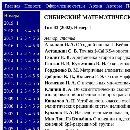
Главная
Новости
Оформление статьи
Архив
Авторы
П
Номера
СИБИРСКИЙ МАТЕМАТИЧЕС
2019
:
1
Том 43 (2002), Номер 1
2018
:
1
2
3
4
5
6
2017
:
1
2
3
4
5
6
Автор, статья
Аллаков И. А.
Об одной оценке Г. Вейля
2016
:
1
2
3
4
5
6
Асташкин С. В.
Точная $\Cal K$-монотон
2015
:
1
2
3
4
5
6
Гайлит Е. В.
Арифметика второго порядк
2014
:
1
2
3
4
5
6
Глотко Н. В
,
Кузьминов В. И.
О когомоло
2013
:
1
2
3
4
5
6
Гордиенко В. М.
Матричные элементы вещ
2012
:
1
2
3
4
5
6
Добрица В. П.
,
Яхъяева Г. Э.
О гомоморф
Исаченко Н. А.
О предельных множествах
2011
:
1
2
3
4
5
6
Клячин В. А.
Об асимптотических свойст
2010
:
1
2
3
4
5
6
изолированной особенности в пространст
2009
:
1
2
3
4
5
6
Копылов А. П.
Устойчивость классов ото
2008
:
1
2
3
4
5
6
эллиптических решений систем нелиней
Крылов П. А.
Наследственные кольца эн
2007
:
1
2
3
4
5
6
Мио Лон
,
Го Вэньбинь
О влиянии индекс
2006
:
1
2
3
4
5
6
конечной $p$-разрешимой группы
2005
:
1
2
3
4
5
6