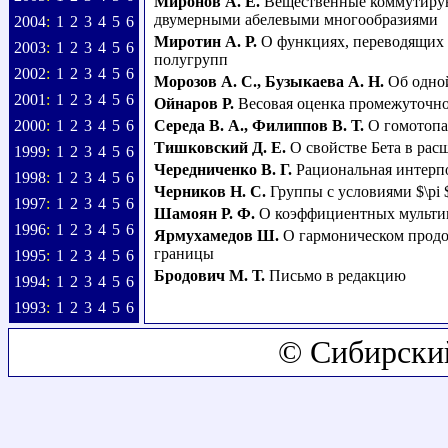
Миронов А. Е.
Вещественные коммутирую
двумерными абелевыми многообразиями
2004
:
1
2
3
4
5
6
Миротин А. Р.
О функциях, переводящих
2003
:
1
2
3
4
5
6
полугрупп
2002
:
1
2
3
4
5
6
Морозов А. С.
,
Бузыкаева А. Н.
Об одно
2001
:
1
2
3
4
5
6
Ойнаров Р.
Весовая оценка промежуточно
2000
:
1
2
3
4
5
6
Середа В. А.
,
Филиппов В. Т.
О гомотопа
Тишковский Д. Е.
О свойстве Бета в рас
1999
:
1
2
3
4
5
6
Чередниченко В. Г.
Рациональная интерп
1998
:
1
2
3
4
5
6
Черников Н. С.
Группы с условиями $\pi 
1997
:
1
2
3
4
5
6
Шамоян Р. Ф.
О коэффициентных мультип
1996
:
1
2
3
4
5
6
Ярмухамедов Ш.
О гармоническом прод
границы
1995
:
1
2
3
4
5
6
Бродович М. Т.
Письмо в редакцию
1994
:
1
2
3
4
5
6
1993
:
1
2
3
4
5
6
© Сибирски