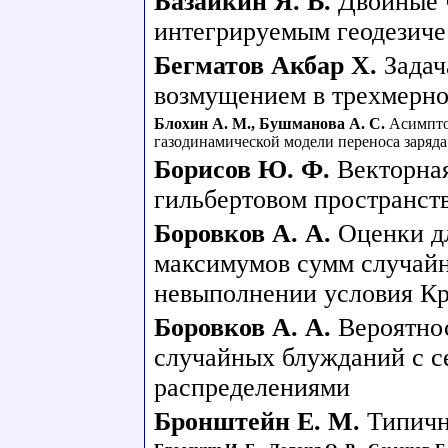
Базайкин Я. В.
Двойные 
интегрируемым геодезиче
Бегматов Акбар Х.
Задач
возмущением в трехмерно
Блохин А. М.
,
Бушманова А. С.
Асимпто
газодинамической модели переноса заряд
Борисов Ю. Ф.
Векторная
гильбертовом пространств
Боровков А. А.
Оценки д
максимумов сумм случай
невыполнении условия К
Боровков А. А.
Вероятно
случайных блужданий с 
распределениями
Бронштейн Е. М.
Типичн