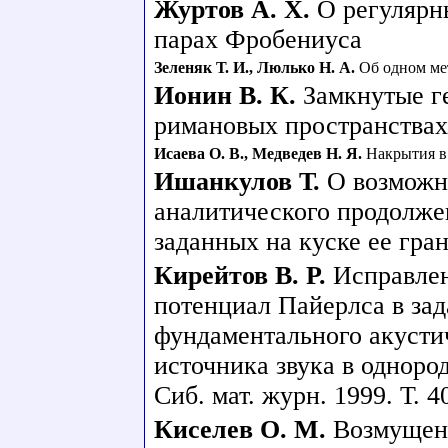
Журтов А. Х.
О регулярн
парах Фробениуса
Зеленяк Т. И.
,
Люлько Н. А.
Об одном ме
Ионин В. К.
Замкнутые г
римановых пространствах
Исаева О. В.
,
Медведев Н. Я.
Накрытия в 
Ишанкулов Т.
О возможн
аналитического продолже
заданных на куске ее гра
Кирейтов В. Р.
Исправлен
потенциал Пайерлса в зад
фундаментального акусти
источника звука в одноро
Сиб. мат. журн. 1999. Т. 4
Киселев О. М.
Возмущен