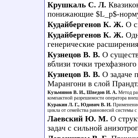
Крушкаль С. Л.
Квазико
понижающие $L_p$-норм
Кудайбергенов К. Ж.
О с
Кудайбергенов К. Ж.
Одн
генерические расширени
Кузнецов В. В.
О существ
вблизи точки трехфазного
Кузнецов В. В.
О задаче 
Марангони в слой Прандт
Кузьминов В. И.
,
Шведов И. А.
Метод ра
компактной разрешимости оператора вне
Куракин Л. Г.
,
Юдович В. И.
Применение
цикла от семейства равновесий системы 
Лаевский Ю. М.
О струк
задач с сильной анизотро