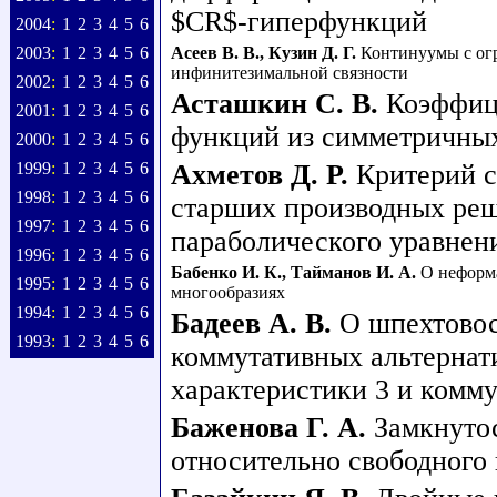
$CR$-гиперфункций
2004
:
1
2
3
4
5
6
2003
:
1
2
3
4
5
6
Асеев В. В.
,
Кузин Д. Г.
Континуумы с ог
инфинитезимальной связности
2002
:
1
2
3
4
5
6
Асташкин С. В.
Коэффиц
2001
:
1
2
3
4
5
6
функций из симметричных
2000
:
1
2
3
4
5
6
1999
:
1
2
3
4
5
6
Ахметов Д. Р.
Критерий 
1998
:
1
2
3
4
5
6
старших производных ре
1997
:
1
2
3
4
5
6
параболического уравнен
1996
:
1
2
3
4
5
6
Бабенко И. К.
,
Тайманов И. А.
О неформ
1995
:
1
2
3
4
5
6
многообразиях
1994
:
1
2
3
4
5
6
Бадеев А. В.
О шпехтовос
1993
:
1
2
3
4
5
6
коммутативных альтернат
характеристики 3 и комм
Баженова Г. А.
Замкнутос
относительно свободного