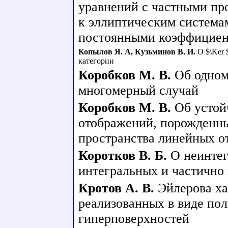
уравнений с частными пр
к эллиптическим система
постоянными коэффициент
Копылов Я. А
,
Кузьминов В. И.
О $\Ker 
категории
Коробков М. В.
Об одном
многомерный случай
Коробков М. В.
Об устой
отображений, порожденн
пространства линейных 
Коротков В. Б.
О неинте
интегральных и частично
Кротов А. В.
Эйлерова ха
реализованных в виде по
гиперповерхностей