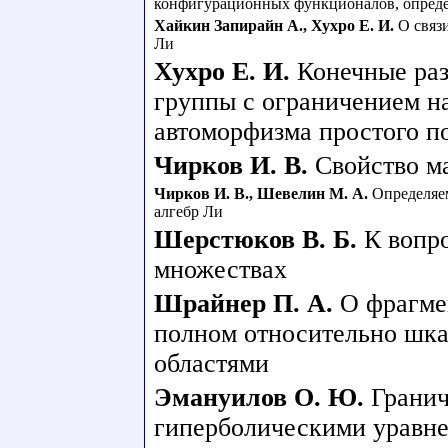
конфигурационных функционалов, опреде
Хайкин Запирайн А.
,
Хухро Е. И.
О связ
Ли
Хухро Е. И.
Конечные ра
группы с ограничением на
автоморфизма простого п
Чирков И. В.
Свойство ма
Чирков И. В.
,
Шевелин М. А.
Определяе
алгебр Ли
Шерстюков В. Б.
К вопр
множествах
Шрайнер П. А.
О фрагме
полном относительно шка
областями
Эмануилов О. Ю.
Гранич
гиперболическими уравн