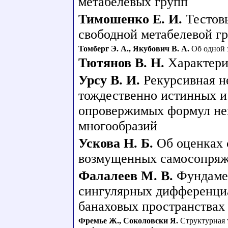
метабелевых групп
Тимошенко Е. И.
Тестов
свободной метабелевой г
Томберг Э. А.
,
Якубович В. А.
Об одной 
Тютянов В. Н.
Характери
Урсу В. И.
Рекурсивная н
тождественно истинных и
опровержимых формул не
многообразий
Ускова Н. Б.
Об оценках 
возмущенных самосопряж
Фалалеев М. В.
Фундаме
сингулярных дифференциа
банаховых пространствах
Фремье Ж.
,
Соколовски Я.
Структурная 