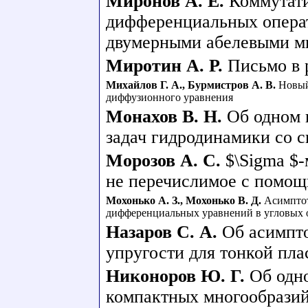
Миронов А. Е.
Коммутат
дифференциальных операт
двумерными абелевыми м
Миротин А. Р.
Письмо в
Михайлов Г. А.
,
Бурмистров А. В.
Новый
диффузионного уравнения
Монахов В. Н.
Об одном 
задач гидродинамики со 
Морозов А. С.
$\Sigma $
не перечислимое с помощ
Мохонько А. З.
,
Мохонько В. Д.
Асимпто
дифференциальных уравнений в угловых 
Назаров С. А.
Об асимпто
упругости для тонкой пл
Никоноров Ю. Г.
Об одн
компактных многообрази