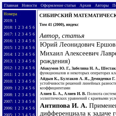
Главная
Новости
Оформление статьи
Архив
Авторы
П
Номера
СИБИРСКИЙ МАТЕМАТИЧЕС
2019
:
1
Том 41 (2000), индекс
2018
:
1
2
3
4
5
6
2017
:
1
2
3
4
5
6
Автор, статья
2016
:
1
2
3
4
5
6
Юрий Леонидович Ершов (
2015
:
1
2
3
4
5
6
Михаил Алексеевич Лавре
2014
:
1
2
3
4
5
6
рождения)
2013
:
1
2
3
4
5
6
2012
:
1
2
3
4
5
6
Абакумов Ю. Г.
,
Забелина Н. А.
,
Шестако
функционалов и некоторых операторах кл
2011
:
1
2
3
4
5
6
Айдын К.
,
Булгаков А. Я.
,
Демиденко Г.
2010
:
1
2
3
4
5
6
устойчивости решений линейных разност
2009
:
1
2
3
4
5
6
коэффициентами
Алиев Б. А.
,
Алиев И. В.
Полнота систем
2008
:
1
2
3
4
5
6
эллиптических уравнений с краевыми усл
2007
:
1
2
3
4
5
6
Антипова И. А.
Примене
2006
:
1
2
3
4
5
6
дифференциала к задаче 
2005
:
1
2
3
4
5
6