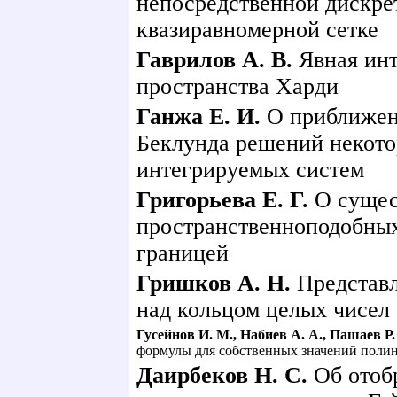
непосредственной дискре
квазиравномерной сетке
Гаврилов А. В.
Явная ин
пространства Харди
Ганжа Е. И.
О приближен
Беклунда решений некото
интегрируемых систем
Григорьева Е. Г.
О сущес
пространственноподобных
границей
Гришков А. Н.
Представл
над кольцом целых чисел
Гусейнов И. М.
,
Набиев А. А.
,
Пашаев Р. 
формулы для собственных значений поли
Даирбеков Н. С.
Об отоб