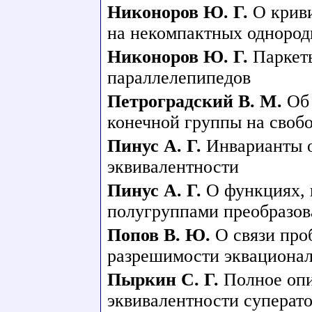
Никоноров Ю. Г.
О крив
на некомпактных однород
Никоноров Ю. Г.
Паркет
параллелепипедов
Петроградский В. М.
Об
конечной группы на своб
Пинус А. Г.
Инварианты 
эквивалентности
Пинус А. Г.
О функциях,
полугруппами преобразов
Попов В. Ю.
О связи про
разрешимости эквационал
Пыркин С. Г.
Полное опи
эквивалентности суперат