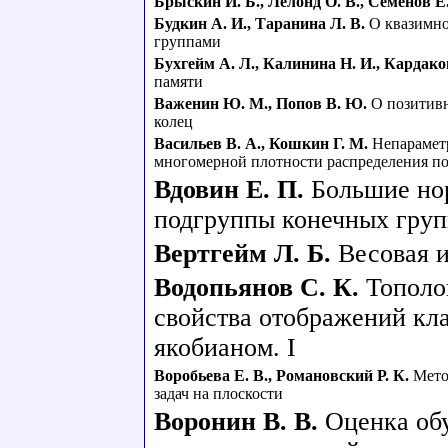
Брыскин И. Б.
,
Лелонд О. В.
,
Семенов Е
Будкин А. И.
,
Таранина Л. В.
О квазимн
группами
Бухгейм А. Л.
,
Калинина Н. И.
,
Кардаков
памяти
Важенин Ю. М.
,
Попов В. Ю.
О позитивн
колец
Васильев В. А.
,
Кошкин Г. М.
Непарамет
многомерной плотности распределения п
Вдовин Е. П.
Большие но
подгруппы конечных гру
Вертгейм Л. Б.
Весовая 
Водопьянов С. К.
Тополо
свойства отображений кл
якобианом. I
Воробьева Е. В.
,
Романовский Р. К.
Мето
задач на плоскости
Воронин В. В.
Оценка об