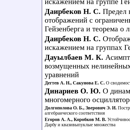
искажением на группе Ге
Даирбеков Н. С.
Предел 
отображений с ограничен
Гейзенберга и теорема о
Даирбеков Н. С.
Отображ
искажением на группах Г
Дауылбаев М. К.
Асимпт
возмущенных нелинейных
уравнений
Дегтев А. Н.
,
Сакунова Е. С.
О сводимос
Динариев О. Ю.
О динам
многомерного осциллятор
Долгополова О. Б.
,
Зверович Э. И.
Постр
алгебраического соответствия
Егоров А. А.
,
Коробков М. В.
Устойчивос
Дарбу и квазивыпуклые множества