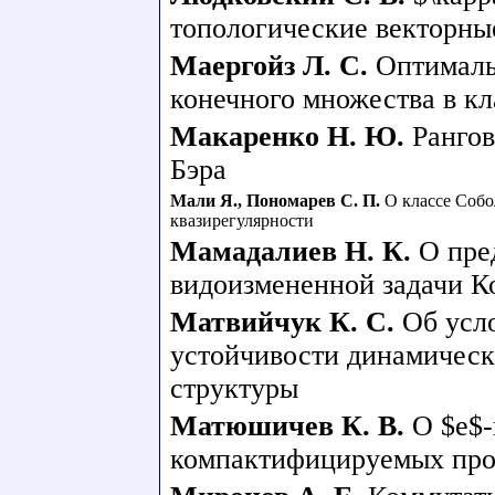
топологические векторны
Маергойз Л. С.
Оптималь
конечного множества в к
Макаренко Н. Ю.
Рангов
Бэра
Мали Я.
,
Пономарев С. П.
О классе Собо
квазирегулярности
Мамадалиев Н. К.
О пре
видоизмененной задачи 
Матвийчук К. С.
Об усл
устойчивости динамическ
структуры
Матюшичев К. В.
О $e$-
компактифицируемых про