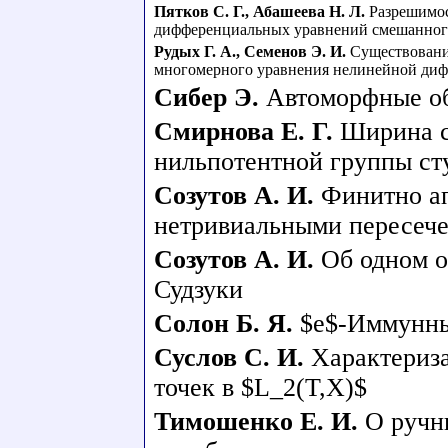
Пятков С. Г.
,
Абашеева Н. Л.
Разрешимос
дифференциальных уравнений смешанног
Рудых Г. А.
,
Семенов Э. И.
Существовани
многомерного уравнения нелинейной диф
Сибер Э.
Автоморфные об
Смирнова Е. Г.
Ширина с
нильпотентной группы ст
Созутов А. И.
Финитно а
нетривиальными пересече
Созутов А. И.
Об одном о
Судзуки
Солон Б. Я.
$e$-Иммунны
Суслов С. И.
Характериз
точек в $L_2(T,X)$
Тимошенко Е. И.
О ручн