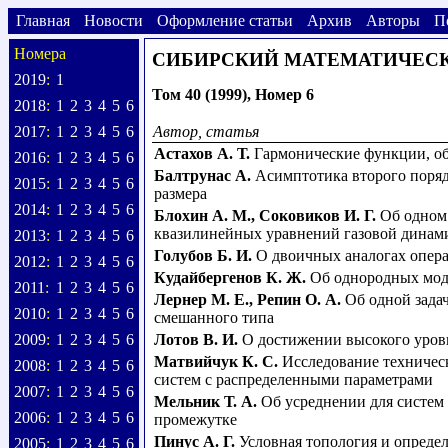
Главная
Новости
Оформление статьи
Архив
Авторы
П
Номера
СИБИРСКИЙ МАТЕМАТИЧЕС
2019
:
1
Том 40 (1999), Номер 6
2018
:
1
2
3
4
5
6
2017
:
1
2
3
4
5
6
Автор, статья
Астахов А. Т.
Гармонические функции, об
2016
:
1
2
3
4
5
6
Балтрунас А.
Асимптотика второго поряд
2015
:
1
2
3
4
5
6
размера
2014
:
1
2
3
4
5
6
Блохин А. М.
,
Соковиков И. Г.
Об одном
квазилинейных уравнений газовой динам
2013
:
1
2
3
4
5
6
Голубов Б. И.
О двоичных аналогах опера
2012
:
1
2
3
4
5
6
Кудайбергенов К. Ж.
Об однородных мод
2011
:
1
2
3
4
5
6
Лернер М. Е.
,
Репин О. А.
Об одной зада
2010
:
1
2
3
4
5
6
смешанного типа
2009
:
1
2
3
4
5
6
Лотов В. И.
О достижении высокого уров
Матвийчук К. С.
Исследование техничес
2008
:
1
2
3
4
5
6
систем с распределенными параметрами
2007
:
1
2
3
4
5
6
Мельник Т. А.
Об усреднении для систе
2006
:
1
2
3
4
5
6
промежутке
Пинус А. Г.
Условная топология и опреде
2005
:
1
2
3
4
5
6