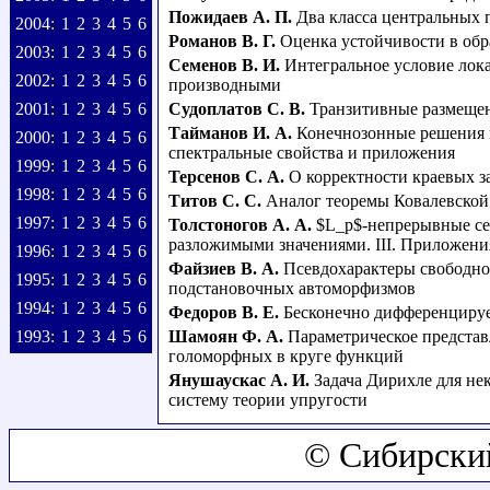
Пожидаев А. П.
Два класса центральных 
2004
:
1
2
3
4
5
6
Романов В. Г.
Оценка устойчивости в обр
2003
:
1
2
3
4
5
6
Семенов В. И.
Интегральное условие ло
2002
:
1
2
3
4
5
6
производными
2001
:
1
2
3
4
5
6
Судоплатов С. В.
Транзитивные размещен
Тайманов И. А.
Конечнозонные решения 
2000
:
1
2
3
4
5
6
спектральные свойства и приложения
1999
:
1
2
3
4
5
6
Терсенов С. А.
О корректности краевых з
1998
:
1
2
3
4
5
6
Титов С. С.
Аналог теоремы Ковалевско
1997
:
1
2
3
4
5
6
Толстоногов А. А.
$L_p$-непрерывные се
разложимыми значениями. III. Приложени
1996
:
1
2
3
4
5
6
Файзиев В. А.
Псевдохарактеры свободно
1995
:
1
2
3
4
5
6
подстановочных автоморфизмов
1994
:
1
2
3
4
5
6
Федоров В. Е.
Бесконечно дифференцируе
1993
:
1
2
3
4
5
6
Шамоян Ф. А.
Параметрическое представ
голоморфных в круге функций
Янушаускас А. И.
Задача Дирихле для н
систему теории упругости
© Сибирски