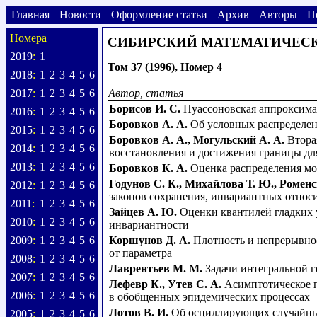
Главная
Новости
Оформление статьи
Архив
Авторы
П
Номера
СИБИРСКИЙ МАТЕМАТИЧЕС
2019
:
1
Том 37 (1996), Номер 4
2018
:
1
2
3
4
5
6
2017
:
1
2
3
4
5
6
Автор, статья
Борисов И. С.
Пуассоновская аппроксима
2016
:
1
2
3
4
5
6
Боровков А. А.
Об условных распределен
2015
:
1
2
3
4
5
6
Боровков А. А.
,
Могульский А. А.
Втора
2014
:
1
2
3
4
5
6
восстановления и достижения границы д
2013
:
1
2
3
4
5
6
Боровков К. А.
Оценка распределения мо
Годунов С. К.
,
Михайлова Т. Ю.
,
Роменс
2012
:
1
2
3
4
5
6
законов сохранения, инвариантных относ
2011
:
1
2
3
4
5
6
Зайцев А. Ю.
Оценки квантилей гладких
2010
:
1
2
3
4
5
6
инвариантности
2009
:
1
2
3
4
5
6
Коршунов Д. А.
Плотность и непрерывно
от параметра
2008
:
1
2
3
4
5
6
Лаврентьев М. М.
Задачи интегральной 
2007
:
1
2
3
4
5
6
Лефевр К.
,
Утев С. А.
Асимптотическое 
2006
:
1
2
3
4
5
6
в обобщенных эпидемических процессах
Лотов В. И.
Об осциллирующих случайн
2005
:
1
2
3
4
5
6