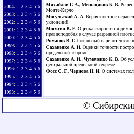
Михайлов Г. А.
,
Меньщиков Б. В.
Решен
2004
:
1
2
3
4
5
6
Монте-Карло
2003
:
1
2
3
4
5
6
Могульский А. А.
Вероятностное неравен
2002
:
1
2
3
4
5
6
уклонений
Мосягин В. Е.
Оценка скорости сходимос
2001
:
1
2
3
4
5
6
правдоподобия в случае разрывной плотн
2000
:
1
2
3
4
5
6
Романов В. Г.
Локальный вариант численн
1999
:
1
2
3
4
5
6
Саханенко А. И.
Оценки точности постро
предельной теореме
1998
:
1
2
3
4
5
6
Саханенко А. И.
,
Чумаченко К. В.
Об ус
1997
:
1
2
3
4
5
6
центральной предельной теореме
1996
:
1
2
3
4
5
6
Фосс С. Г.
,
Чернова Н. И.
О системах пол
1995
:
1
2
3
4
5
6
1994
:
1
2
3
4
5
6
1993
:
1
2
3
4
5
6
© Сибирски