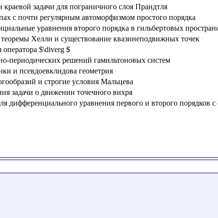
 краевой задачи для пограничного слоя Прандтля
пах с почти регулярным автоморфизмом простого порядка
иальные уравнения второго порядка в гильбертовых простран
 теоремы Хелли и существование квазинеподвижных точек
оператора $\diverg $
вно-периодических решений гамильтоновых систем
ки и псевдоевклидова геометрия
гообразий и строгие условия Мальцева
ия задачи о движении точечного вихря
для дифференциального уравнения первого и второго порядков 