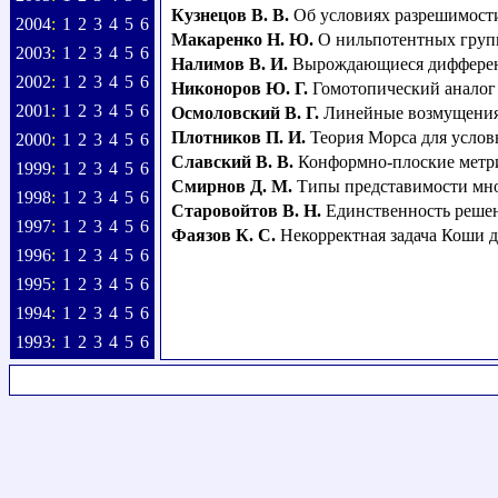
Кузнецов В. В.
Об условиях разрешимости
2004
:
1
2
3
4
5
6
Макаренко Н. Ю.
О нильпотентных груп
2003
:
1
2
3
4
5
6
Налимов В. И.
Вырождающиеся дифференц
2002
:
1
2
3
4
5
6
Никоноров Ю. Г.
Гомотопический аналог
2001
:
1
2
3
4
5
6
Осмоловский В. Г.
Линейные возмущения 
Плотников П. И.
Теория Морса для усло
2000
:
1
2
3
4
5
6
Славский В. В.
Конформно-плоские метри
1999
:
1
2
3
4
5
6
Смирнов Д. М.
Типы представимости мно
1998
:
1
2
3
4
5
6
Старовойтов В. Н.
Единственность решен
1997
:
1
2
3
4
5
6
Фаязов К. С.
Некорректная задача Коши 
1996
:
1
2
3
4
5
6
1995
:
1
2
3
4
5
6
1994
:
1
2
3
4
5
6
1993
:
1
2
3
4
5
6