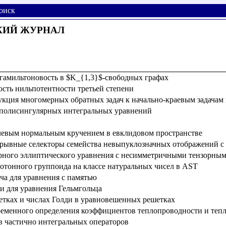
оиск
КИЙ ЖУРНАЛ
амильтоновость в $K_{1,3}$-свободных графах
ость нильпотентности третьей степени
укция многомерных обратных задач к начально-краевым задачам 
 полисингулярных интегральных уравнений
левым нормальным кручением в евклидовом пространстве
рывные селекторы семейства невыпуклозначных отображений с 
мерного эллиптического уравнения с несимметричными тензорн
отонного группоида на классе натуральных чисел в AST
ча для уравнения с памятью
чи для уравнения Гельмгольца
тках и числах Голди в уравновешенных решетках
ременного определения коэффициентов теплопроводности и теп
в частично интегральных операторов