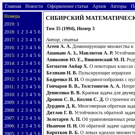
Главная
Новости
Оформление статьи
Архив
Авторы
П
Номера
СИБИРСКИЙ МАТЕМАТИЧЕС
2019
:
1
Том 35 (1994), Номер 3
2018
:
1
2
3
4
5
6
2017
:
1
2
3
4
5
6
Автор, статья
Агеев А. А.
Доминирующие множества и г
2016
:
1
2
3
4
5
6
Ананьин А. З.
,
Мавлютов А. Р.
Устойчив
2015
:
1
2
3
4
5
6
Аниконов Ю. Е.
,
Вишневский М. П.
Ред
2014
:
1
2
3
4
5
6
Бегматов Акбар Х.
О некоторых классах
2013
:
1
2
3
4
5
6
Белякин Н. В.
Пульсирующие иерархии
2012
:
1
2
3
4
5
6
Бодренко И. И.
О подмногообразиях с ну
Гончаров В. В.
,
Толстоногов А. А.
Непре
2011
:
1
2
3
4
5
6
Денисенко В. В.
Краевая задача для дву
2010
:
1
2
3
4
5
6
Дронов С. В.
,
Козлов С. Д.
О строении из
2009
:
1
2
3
4
5
6
Дурдиев Д. К.
Многомерная обратная зада
2008
:
1
2
3
4
5
6
Дятлов Г. В.
Устойчивость обратной зада
2007
:
1
2
3
4
5
6
Золотарев А. П.
Об уравновешенных реше
2006
:
1
2
3
4
5
6
Иванчов Н. И.
Об обратной задаче однов
Коротков В. Б.
О левых идеалах множест
2005
:
1
2
3
4
5
6