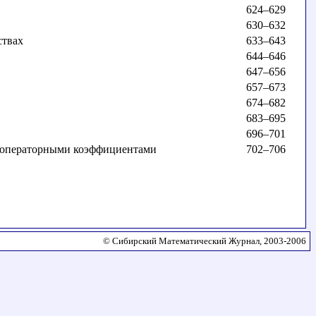
624–629
630–632
ствах
633–643
644–646
647–656
657–673
674–682
683–695
696–701
с операторными коэффициентами
702–706
© Сибирский Математический Журнал, 2003-2006