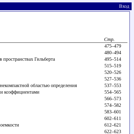
Вход
Стр.
475–479
480–494
в пространствах Гильберта
495–514
515–519
520–526
527–536
некомпактной областью определения
537–553
ыми коэффициентами
554–565
566–573
574–582
583–601
602–611
лоемкости
612–621
622–623