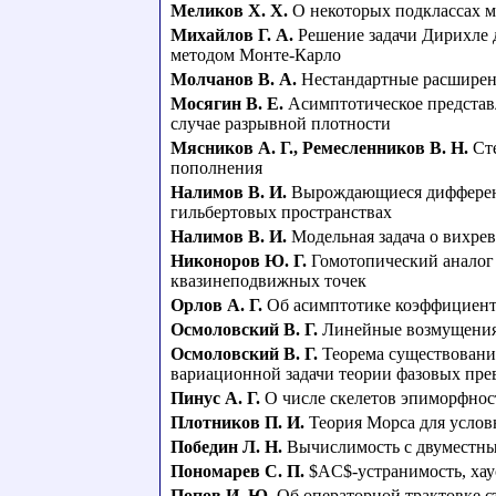
Меликов Х. Х.
О некоторых подклассах
Михайлов Г. А.
Решение задачи Дирихле
методом Монте-Карло
Молчанов В. А.
Нестандартные расширен
Мосягин В. Е.
Асимптотическое представ
случае разрывной плотности
Мясников А. Г.
,
Ремесленников В. Н.
Ст
пополнения
Налимов В. И.
Вырождающиеся дифференц
гильбертовых пространствах
Налимов В. И.
Модельная задача о вихре
Никоноров Ю. Г.
Гомотопический аналог
квазинеподвижных точек
Орлов А. Г.
Об асимптотике коэффициент
Осмоловский В. Г.
Линейные возмущения 
Осмоловский В. Г.
Теорема существовани
вариационной задачи теории фазовых пр
Пинус А. Г.
О числе скелетов эпиморфнос
Плотников П. И.
Теория Морса для усло
Победин Л. Н.
Вычислимость с двуместн
Пономарев С. П.
$AC$-устранимость, хау
Попов И. Ю.
Об операторной трактовке с