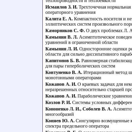
теплопроводности и теплоемкости
Исмаилов З. И.
Трехточечная нормальная 
операторного уравнения
Калита Е. А.
Компактность носителя и н
эллиптических систем произвольного пор
Каморников С. Ф.
О двух проблемах Л. 
Камынин В. Л.
Асимптотическое поведе
уравнений в ограниченной области
Камынин Л. И.
Односторонние оценки ре
области для сильно диссипативного параб
Капитонов Б. В.
Равномерная стабилизац
для пары гиперболических систем
Ковтуненко В. А.
Итерационный метод шт
монотонными операторами
Кожанов А. И.
О краевых задачах для не
неразрешенных относительно старшей пр
Кожанов А. И.
Параболические уравнени
Козлов Р. И.
Системы условных дифферен
Кононенко Л. И.
,
Соболев В. А.
Асимптот
многообразий
Коняев Ю. А.
Сингулярно возмущенные к
спектра предельного оператора