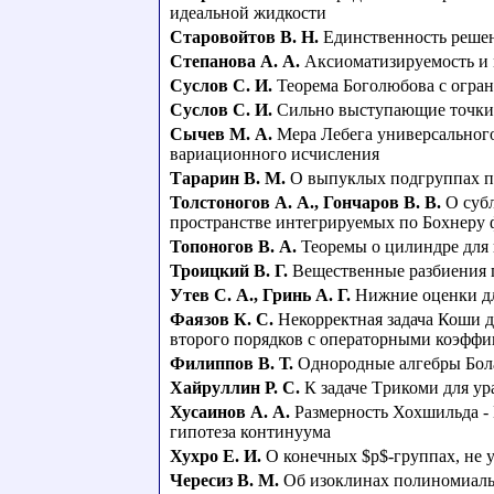
идеальной жидкости
Старовойтов В. Н.
Единственность решен
Степанова А. А.
Аксиоматизируемость и 
Суслов С. И.
Теорема Боголюбова с огра
Суслов С. И.
Сильно выступающие точки 
Сычев М. А.
Мера Лебега универсальног
вариационного исчисления
Тарарин В. М.
О выпуклых подгруппах п
Толстоногов А. А.
,
Гончаров В. В.
О суб
пространстве интегрируемых по Бохнеру
Топоногов В. А.
Теоремы о цилиндре для
Троицкий В. Г.
Вещественные разбиения 
Утев С. А.
,
Гринь А. Г.
Нижние оценки дл
Фаязов К. С.
Некорректная задача Коши 
второго порядков с операторными коэфф
Филиппов В. Т.
Однородные алгебры Бол
Хайруллин Р. С.
К задаче Тpикоми для у
Хусаинов А. А.
Размерность Хохшильда -
гипотеза континуума
Хухро Е. И.
О конечных $p$-группaх, не 
Чересиз В. М.
Об изоклинах полиномиал