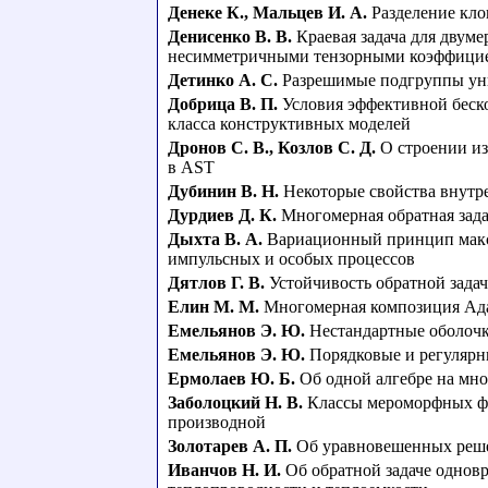
Денеке К.
,
Мальцев И. А.
Разделение кл
Денисенко В. В.
Краевая задача для двум
несимметричными тензорными коэффици
Детинко А. С.
Разрешимые подгруппы ун
Добрица В. П.
Условия эффективной бес
класса конструктивных моделей
Дронов С. В.
,
Козлов С. Д.
О строении из
в AST
Дубинин В. Н.
Некоторые свойства внутр
Дурдиев Д. К.
Многомерная обратная зада
Дыхта В. А.
Вариационный принцип макс
импульсных и особых процессов
Дятлов Г. В.
Устойчивость обратной зада
Елин М. М.
Многомерная композиция Ад
Емельянов Э. Ю.
Нестандартные оболоч
Емельянов Э. Ю.
Порядковые и регулярн
Ермолаев Ю. Б.
Об одной алгебре на мн
Заболоцкий Н. В.
Классы мероморфных фу
производной
Золотарев А. П.
Об уравновешенных реше
Иванчов Н. И.
Об обратной задаче однов