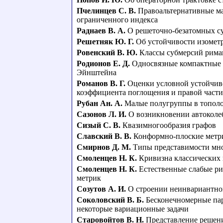
Пчелинцев С. В.
Правоальтернативные м
ограниченного индекса
Раднаев В. А.
О решеточно-безатомных с
Решетняк Ю. Г.
Об устойчивости изомет
Ровенский В. Ю.
Классы субмерсий рима
Родионов Е. Д.
Односвязные компактные
Эйнштейна
Романов В. Г.
Оценки условной устойчиво
коэффициента поглощения и правой части
Рубан Ан. А.
Малые полугруппы в тополо
Сазонов Л. И.
О возникновении автоколе
Сизый С. В.
Квазимногообразия графов
Славский В. В.
Конформно-плоские метри
Смирнов Д. М.
Типы представимости мно
Смоленцев Н. К.
Кривизна классических
Смоленцев Н. К.
Естественные слабые р
метрик
Созутов А. И.
О строении неинвариантно
Соколовский В. Б.
Бесконечномерные пар
некоторые вариационные задачи
Старовойтов В. Н.
Представление решени