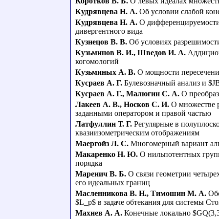
Коротков В. Б.
О левых идеалах множест
Кудрявцева Н. А.
Об условии слабой ко
Кудрявцева Н. А.
О дифференцируемости
дивергентного вида
Кузнецов В. В.
Об условиях разрешимости
Кузьминов В. И.
,
Шведов И. А.
Аддицио
когомологий
Кузьминых А. В.
О мощности пересечен
Кусраев А. Г.
Булевозначный анализ и $J
Кусраев А. Г.
,
Малюгин С. А.
О преобра
Лакеев А. В.
,
Носков С. И.
О множестве 
заданными оператором и правой частью
Латфуллин Т. Г.
Регулярные в полуплоск
квазиизометрическим отображениям
Маергойз Л. С.
Многомерный вариант ал
Макаренко Н. Ю.
О нильпотентных груп
порядка
Маренич В. Б.
О связи геометрии четыре
его идеальных границ
Масленникова В. Н.
,
Тимошин М. А.
Об
$L_p$ в задаче обтекания для системы Сто
Махнев А. А.
Конечные локально $GQ(3,