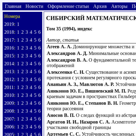
Главная
Новости
Оформление статьи
Архив
Авторы
П
Номера
СИБИРСКИЙ МАТЕМАТИЧЕС
2019
:
1
Том 35 (1994), индекс
2018
:
1
2
3
4
5
6
2017
:
1
2
3
4
5
6
Автор, статья
Агеев А. А.
Доминирующие множества и г
2016
:
1
2
3
4
5
6
Александров А. Д.
Минимальные основан
2015
:
1
2
3
4
5
6
Александров В. А.
О фундаментальной те
2014
:
1
2
3
4
5
6
отображений
2013
:
1
2
3
4
5
6
Алексеенко С. Н.
Существование и асимп
протекания с условием регулярного проск
2012
:
1
2
3
4
5
6
Ананьин А. З.
,
Мавлютов А. Р.
Устойчив
2011
:
1
2
3
4
5
6
Аниконов Ю. Е.
,
Вишневский М. П.
Ред
2010
:
1
2
3
4
5
6
краевым задачам в пространствах Гильбер
2009
:
1
2
3
4
5
6
Аниконов Ю. Е.
,
Степанов В. Н.
Геометр
теории рассеяния
2008
:
1
2
3
4
5
6
Аносов В. П.
О следах функций из абстра
2007
:
1
2
3
4
5
6
Аргатов И. И.
,
Назаров С. А.
Асимптотич
2006
:
1
2
3
4
5
6
участками свободной границы
Артемьев С. С.
Устойчивость численных 
2005
:
1
2
3
4
5
6