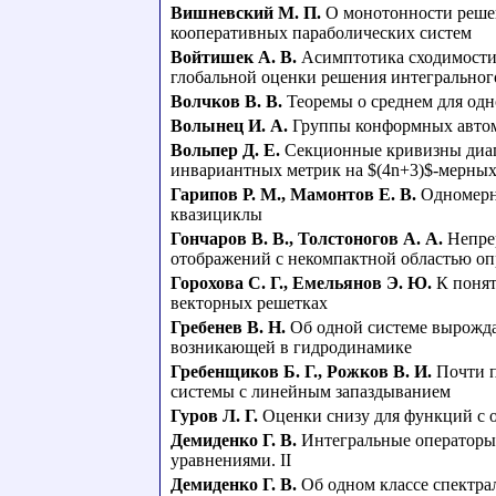
Вишневский М. П.
О монотонности реше
кооперативных параболических систем
Войтишек А. В.
Асимптотика сходимости
глобальной оценки решения интегральног
Волчков В. В.
Теоремы о среднем для одн
Волынец И. А.
Группы конформных автом
Вольпер Д. Е.
Секционные кривизны диаго
инвариантных метрик на $(4n+3)$-мерных
Гарипов Р. М.
,
Мамонтов Е. В.
Одномерно
квазициклы
Гончаров В. В.
,
Толстоногов А. А.
Непре
отображений с некомпактной областью оп
Горохова С. Г.
,
Емельянов Э. Ю.
К поня
векторных решетках
Гребенев В. Н.
Об одной системе вырожд
возникающей в гидродинамике
Гребенщиков Б. Г.
,
Рожков В. И.
Почти 
системы с линейным запаздыванием
Гуров Л. Г.
Оценки снизу для функций с
Демиденко Г. В.
Интегральные операторы
уравнениями. II
Демиденко Г. В.
Об одном классе спектра