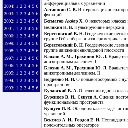
дифференциальных уравнений
2004
:
1
2
3
4
5
6
Асташкин С. В.
Интерполяция операторо
2003
:
1
2
3
4
5
6
функций
2002
:
1
2
3
4
5
6
Бегматов Акбар Х.
О некоторых классах
Белякин Н. В.
Пульсирующие иерархии
2001
:
1
2
3
4
5
6
Берестовский В. Н.
Геодезические негол
2000
:
1
2
3
4
5
6
группе Гейзенберга и изопериметриксы п
1999
:
1
2
3
4
5
6
Берестовский В. Н.
Геодезические левои
группе движений евклидовой плоскости
1998
:
1
2
3
4
5
6
Блохин А. М.
,
Трахинин Ю. Л.
Вращател
1997
:
1
2
3
4
5
6
анизотропным далением. I
1996
:
1
2
3
4
5
6
Блохин А. М.
,
Трахинин Ю. Л.
Вращател
1995
:
1
2
3
4
5
6
анизотропным давлением. II
Бодренко И. И.
О подмногообразиях с ну
1994
:
1
2
3
4
5
6
пространстве
1993
:
1
2
3
4
5
6
Булавский В. А.
О решении одного класса
Буренков В. И.
,
Сенуси А.
Оценки постоя
функциональных пространств
Бушуев И. В.
Об одном классе задач опт
уравнений
Векслер А. И.
,
Гордон Е. И.
Нестандартно
положительных операторов