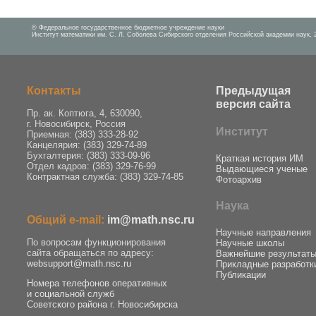
© Федеральное государственное бюджетное учреждение науки
Институт математики им. С. Л. Соболева Сибирского отделения Российской академии наук, 
Контакты
Предыдущая
версия сайта
Пр. ак. Коптюга, 4, 630090,
г. Новосибирск, Россия
Институт
Приемная: (383) 333-28-92
Канцелярия: (383) 329-74-89
Бухгалтерия: (383) 333-09-96
Краткая история ИМ
Отдел кадров: (383) 329-76-99
Выдающиеся ученые
Контрактная служба: (383) 329-74-85
Фотоархив
Наука
Общий e-mail:
im@math.nsc.ru
Научные направления
По вопросам функционирования
Научные школы
сайта обращаться по адресу:
Важнейшие результат
websupport@math.nsc.ru
Прикладные разработк
Публикации
Номера телефонов оперативных
и социальной служб
Советского района г. Новосибирска