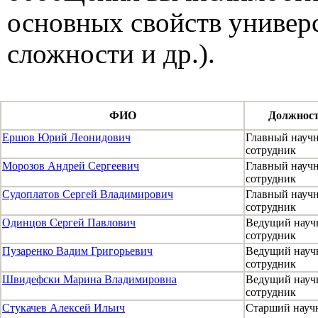
основных свойств универ
сложности и др.).
ФИО
Должнос
Ершов Юрий Леонидович
Главный науч
сотрудник
Морозов Андрей Сергеевич
Главный науч
сотрудник
Судоплатов Сергей Владимирович
Главный науч
сотрудник
Одинцов Сергей Павлович
Ведущий нау
сотрудник
Пузаренко Вадим Григорьевич
Ведущий нау
сотрудник
Швидефски Марина Владимировна
Ведущий нау
сотрудник
Стукачев Алексей Ильич
Старший науч