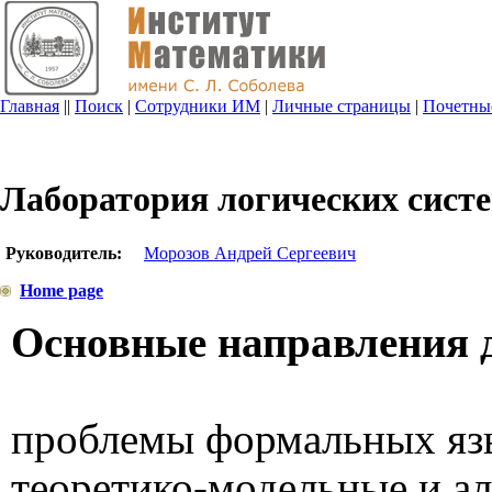
Главная
||
Поиск
|
Сотрудники ИМ
|
Личные страницы
|
Почетны
Лаборатория логических сист
Руководитель:
Морозов Андрей Сергеевич
Home page
Основные направления 
проблемы формальных язы
теоретико-модельные и а