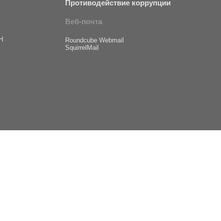
Противодействие коррупции
Веб-почта
Н
Roundcube Webmail
SquirrelMail