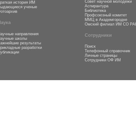
Совет научной молодежи
раткая история ИМ
Аспирантура
ыдающиеся ученые
Библиотека
отоархив
Профсоюзный комитет
ММЦ в Академгородке
Наука
Омский филиал ИМ СО РА
аучные направления
Сотрудники
аучные школы
ажнейшие результаты
Поиск
рикладные разработки
Телефонный справочник
убликации
Личные страницы
Сотрудники ОФ ИМ