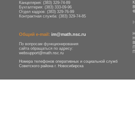
К
Канцелярия: (383) 329-74-89
В
Бухгалтерия: (383) 333-09-96
Ф
Отдел кадров: (383) 329-76-99
Контрактная служба: (383) 329-74-85
Н
Общий e-mail:
im@math.nsc.ru
Н
В
По вопросам функционирования
П
сайта обращаться по адресу:
П
websupport@math.nsc.ru
Номера телефонов оперативных и социальной служб
Советского района г. Новосибирска